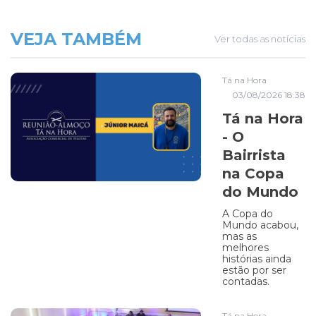
VEJA TAMBÉM
Ver todas as notícias
Tá na Hora
03/08/2026 18:38
Tá na Hora
- O
Bairrista
na Copa
do Mundo
A Copa do
Mundo acabou,
mas as
melhores
histórias ainda
estão por ser
contadas.
Tá na Hora