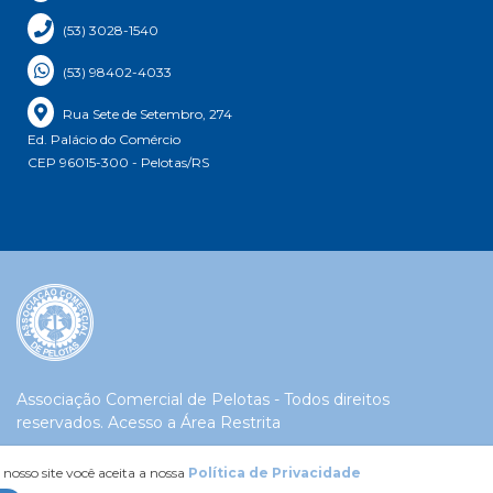
(53) 3028-1540
(53) 98402-4033
Rua Sete de Setembro, 274
Ed. Palácio do Comércio
CEP 96015-300 - Pelotas/RS
Associação Comercial de Pelotas - Todos direitos
reservados.
Acesso a Área Restrita
 nosso site você aceita a nossa
Política de Privacidade