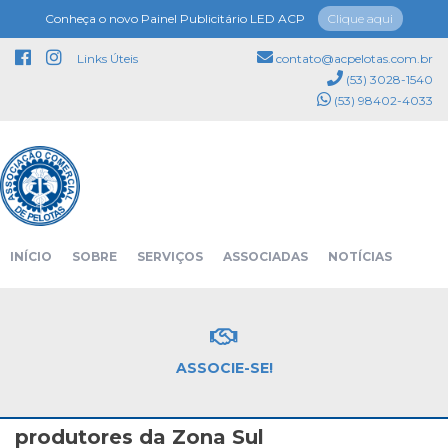
Conheça o novo Painel Publicitário LED ACP
Clique aqui
Links Úteis
contato@acpelotas.com.br
(53) 3028-1540
(53) 98402-4033
NOTÍCIAS
INÍCIO
SOBRE
SERVIÇOS
ASSOCIADAS
NOTÍCIAS
Página inicial
Notícias
EVENTOS
PATROCINADORES
CONTATO
ASSOCIE-SE!
Tá na Hora
03/09/2020 00:16
Presidente da John Deere incentiva
produtores da Zona Sul