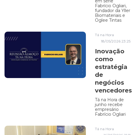
em série
Fabrício Ogliari,
fundador da Yller
Biomateriais e
Oglee Tintas
Tá na Hora
18/05/2026 23:25
Inovação
como
estratégia
de
negócios
vencedores
Tá na Hora de
junho recebe
empresário
Fabrício Ogliari
Tá na Hora