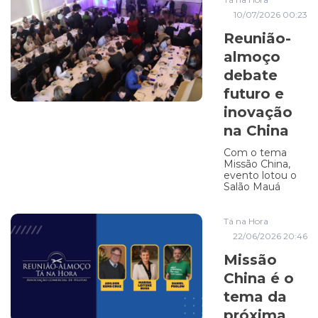
10/07/2026 00:23
Reunião-
almoço
debate
futuro e
inovação
na China
Com o tema
Missão China,
evento lotou o
Salão Mauá
Tá na Hora
22/06/2026 20:46
Missão
China é o
tema da
próxima