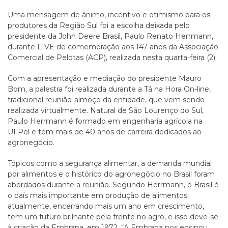
Uma mensagem de ânimo, incentivo e otimismo para os
produtores da Região Sul foi a escolha deixada pelo
presidente da John Deere Brasil, Paulo Renato Herrmann,
durante LIVE de comemoração aos 147 anos da Associação
Comercial de Pelotas (ACP), realizada nesta quarta-feira (2).
Com a apresentação e mediação do presidente Mauro
Bom, a palestra foi realizada durante a Tá na Hora On-line,
tradicional reunião-almoço da entidade, que vem sendo
realizada virtualmente. Natural de São Lourenço do Sul,
Paulo Herrmann é formado em engenharia agrícola na
UFPel e tem mais de 40 anos de carreira dedicados ao
agronegócio.
Tópicos como a segurança alimentar, a demanda mundial
por alimentos e o histórico do agronegócio no Brasil foram
abordados durante a reunião. Segundo Herrmann, o Brasil é
o país mais importante em produção de alimentos
atualmente, encerrando mais um ano em crescimento,
tem um futuro brilhante pela frente no agro, e isso deve-se
à criação da Embrapa, em 1972. “A Embrapa nos ensinou