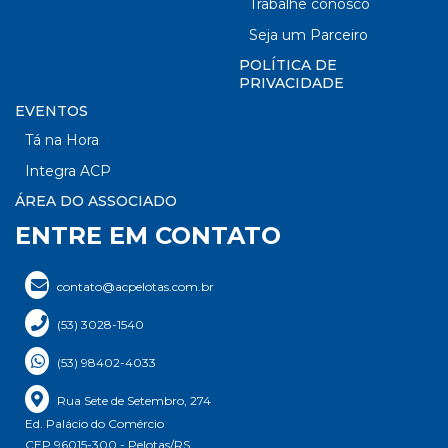
Trabalhe conosco
Seja um Parceiro
POLÍTICA DE
PRIVACIDADE
EVENTOS
Tá na Hora
Integra ACP
ÁREA DO ASSOCIADO
ENTRE EM CONTATO
contato@acpelotas.com.br
(53) 3028-1540
(53) 98402-4033
Rua Sete de Setembro, 274
Ed. Palácio do Comércio
CEP 96015-300 - Pelotas/RS