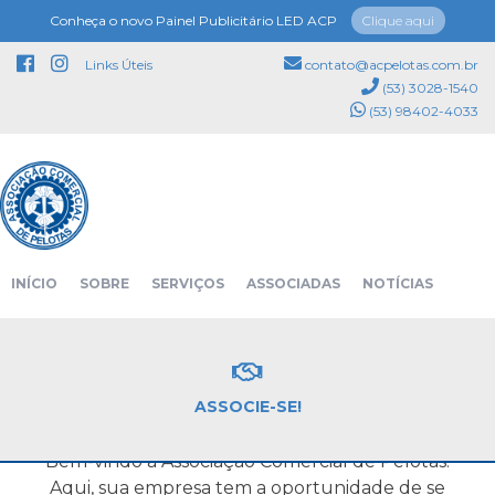
Conheça o novo Painel Publicitário LED ACP
Clique aqui
Links Úteis
contato@acpelotas.com.br
(53) 3028-1540
(53) 98402-4033
PROPOSTA PARA ASSOCIAÇÃO
INÍCIO
SOBRE
SERVIÇOS
ASSOCIADAS
NOTÍCIAS
Página inicial
Proposta para associação
EVENTOS
PATROCINADORES
CONTATO
SEJA BEM-VINDO A ACP!
ASSOCIE-SE!
Bem-vindo à Associação Comercial de Pelotas!
Aqui, sua empresa tem a oportunidade de se