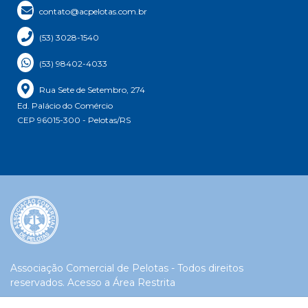
contato@acpelotas.com.br
(53) 3028-1540
(53) 98402-4033
Rua Sete de Setembro, 274
Ed. Palácio do Comércio
CEP 96015-300 - Pelotas/RS
Associação Comercial de Pelotas - Todos direitos
reservados.
Acesso a Área Restrita