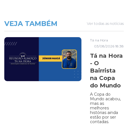
VEJA TAMBÉM
Ver todas as notícias
Tá na Hora
03/08/2026 18:38
Tá na Hora
- O
Bairrista
na Copa
do Mundo
A Copa do
Mundo acabou,
mas as
melhores
histórias ainda
estão por ser
contadas.