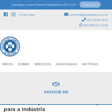
Conheça o novo Painel Publicitário LED ACP
Clique aqui
Links Úteis
contato@acpelotas.com.br
(53) 3028-1540
(53) 98402-4033
NOTÍCIAS
INÍCIO
SOBRE
SERVIÇOS
ASSOCIADAS
NOTÍCIAS
Página inicial
Notícias
EVENTOS
PATROCINADORES
CONTATO
ASSOCIE-SE!
Tá na Hora
18/09/2025 19:36
EMBRAPII: Oportunidade de Inovação
para a Indústria