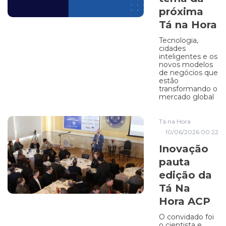
próxima
Tá na Hora
Tecnologia,
cidades
inteligentes e os
novos modelos
de negócios que
estão
transformando o
mercado global
Tá na Hora
10/06/2026 00:22
Inovação
pauta
edição da
Tá Na
Hora ACP
O convidado foi
o cientista e