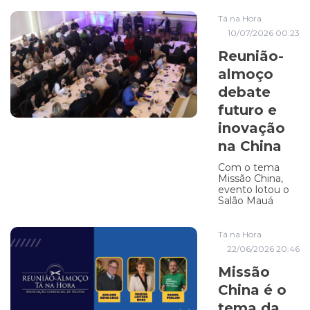
Tá na Hora
10/07/2026 00:23
Reunião-
almoço
debate
futuro e
inovação
na China
Com o tema
Missão China,
evento lotou o
Salão Mauá
Tá na Hora
22/06/2026 20:46
Missão
China é o
tema da