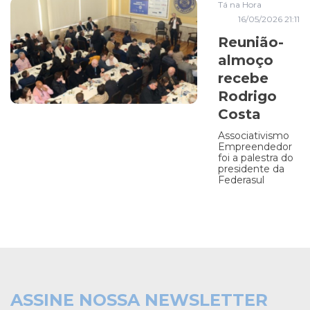
Tá na Hora
16/05/2026 21:11
Reunião-
almoço
recebe
Rodrigo
Costa
Associativismo
Empreendedor
foi a palestra do
presidente da
Federasul
ASSINE NOSSA NEWSLETTER