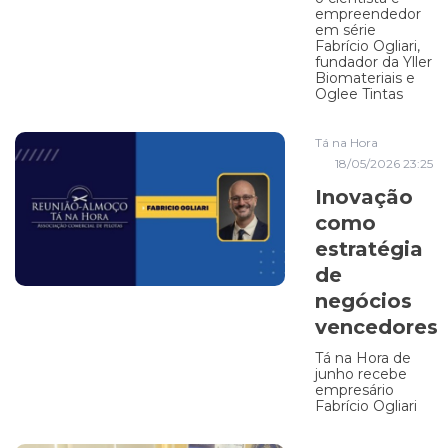
empreendedor
em série
Fabrício Ogliari,
fundador da Yller
Biomateriais e
Oglee Tintas
Tá na Hora
18/05/2026 23:25
Inovação
como
estratégia
de
negócios
vencedores
Tá na Hora de
junho recebe
empresário
Fabrício Ogliari