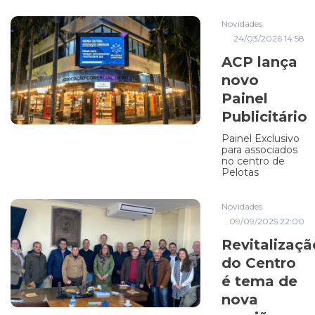
Novidades
24/03/2026 14:58
ACP lança
novo
Painel
Publicitário
Painel Exclusivo
para associados
no centro de
Pelotas
Novidades
09/09/2025 22:00
Revitalizaçã
do Centro
é tema de
nova