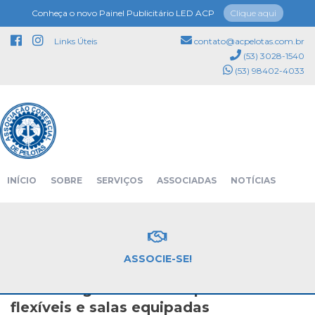
Conheça o novo Painel Publicitário LED ACP
Clique aqui
Links Úteis
contato@acpelotas.com.br
(53) 3028-1540
(53) 98402-4033
NOTÍCIAS
INÍCIO
SOBRE
SERVIÇOS
ASSOCIADAS
NOTÍCIAS
Página inicial
Notícias
EVENTOS
PATROCINADORES
CONTATO
ASSOCIE-SE!
Novidades
09/04/2026 14:04
Coworking ACP oferece planos
flexíveis e salas equipadas