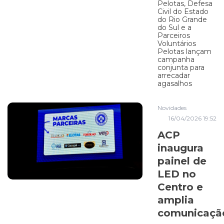
Pelotas, Defesa
Civil do Estado
do Rio Grande
do Sul e a
Parceiros
Voluntários
Pelotas lançam
campanha
conjunta para
arrecadar
agasalhos
Novidades
16/04/2026 19:52
ACP
inaugura
painel de
LED no
Centro e
amplia
comunicaçã